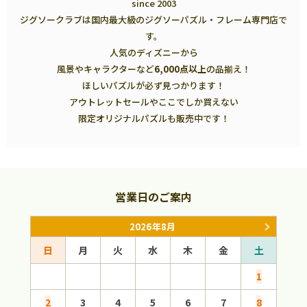
since 2003
ジグソークラブは国内最大級のジグソーパズル・フレーム専門店で
す。
人気のディズニーから
風景やキャラクターなど
6,000点以上
の品揃え！
ほしいパズルが必ず見つかります！
アウトレットセールやここでしか買えない
限定オリジナルパズルも販売中です！
営業日のご案内
2026年8月
日
月
火
水
木
金
土
日
1
2
3
4
5
6
7
8
6