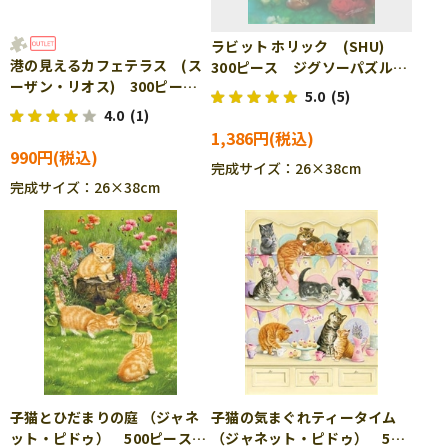
ラビット ホリック (SHU)
港の見えるカフェテラス (ス
300ピース ジグソーパズル
ーザン・リオス) 300ピー
APP-300-318
5.0
(5)
ス ジグソーパズル APP-
4.0
(1)
300-366 ［CP-SS］
1,386円
990円
完成サイズ：26×38cm
完成サイズ：26×38cm
子猫とひだまりの庭 （ジャネ
子猫の気まぐれティータイム
ット・ピドゥ） 500ピース
（ジャネット・ピドゥ） 500