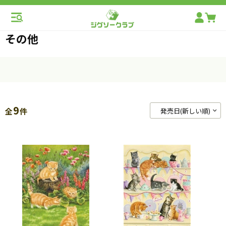
その他
9
全
件