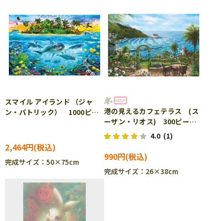
スマイル アイランド （ジャ
港の見えるカフェテラス (ス
ン・パトリック） 1000ピー
ーザン・リオス) 300ピー
ス ジグソーパズル APP-
ス ジグソーパズル APP-
1000-890
4.0
(1)
300-366 ［CP-SS］
2,464円
990円
完成サイズ：50×75cm
完成サイズ：26×38cm