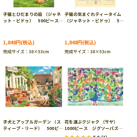
子猫とひだまりの庭 （ジャネ
子猫の気まぐれティータイム
ット・ピドゥ） 500ピース
（ジャネット・ピドゥ） 500
ジグソーパズル APP-500-
ピース ジグソーパズル
333
APP-500-334
1,848円
1,848円
完成サイズ：38×53cm
完成サイズ：38×53cm
子犬とアップルガーデン （ス
花を運ぶクジャク （サヤ）
ティーブ・リード） 500ピー
1000ピース ジグソーパズ
ス ジグソーパズル APP-
ル TEN-TP1000-621