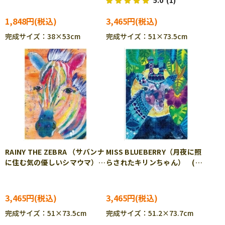
5.0
(1)
500-325
1,848円
3,465円
完成サイズ：38×53cm
完成サイズ：51×73.5cm
RAINY THE ZEBRA （サバンナ
MISS BLUEBERRY（月夜に照
に住む気の優しいシマウマ）
らされたキリンちゃん） (サ
（サヤ） 1000ピース ジグ
ヤ) 1000ピース ジグソーパ
ソーパズル TEN-TP1000-
ズル TEN-TS1000-623
622
3,465円
3,465円
完成サイズ：51×73.5cm
完成サイズ：51.2×73.7cm