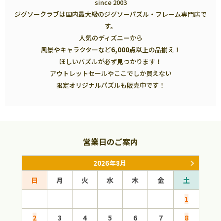
since 2003
ジグソークラブは国内最大級のジグソーパズル・フレーム専門店で
す。
人気のディズニーから
風景やキャラクターなど
6,000点以上
の品揃え！
ほしいパズルが必ず見つかります！
アウトレットセールやここでしか買えない
限定オリジナルパズルも販売中です！
営業日のご案内
2026年8月
日
月
火
水
木
金
土
日
1
2
3
4
5
6
7
8
6