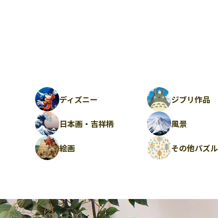
ディズニー
ジブリ作品
日本画・吉祥柄
風景
絵画
その他パズ