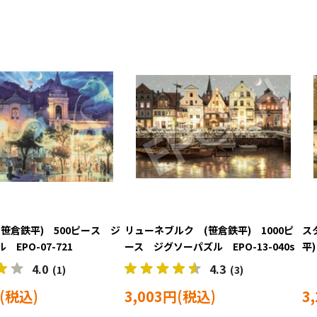
笹倉鉄平) 500ピース ジ
リューネブルク (笹倉鉄平) 1000ピ
ス
EPO-07-721
ース ジグソーパズル EPO-13-040s
平
EP
4.0
4.3
(1)
(3)
3,003円
3