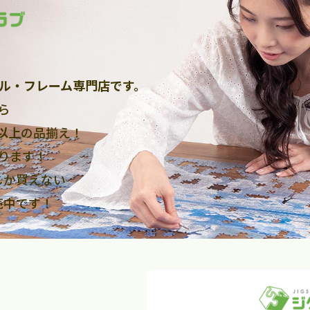
ル・フレーム専門店です。
ら
点以上
の品揃え！
ります！
しか買えない
売中です！