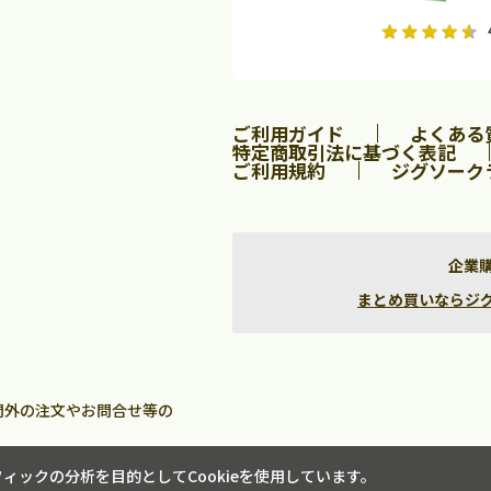
2026年9月
2026年10月
水
木
金
月
火
水
木
金
土
日
土
2
3
4
5
1
2
3
9
10
11
12
4
5
6
7
8
9
10
ご利用ガイド
よくある
16
17
18
19
11
12
13
14
15
16
17
特定商取引法に基づく表記
23
24
25
26
18
19
20
21
22
23
24
ご利用規約
ジグソーク
30
25
26
27
28
29
30
31
企業
まとめ買いならジグソー
間外の注文やお問合せ等の
ックの分析を目的としてCookieを使用しています。