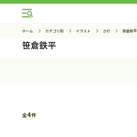
ホーム
カテゴリ別
イラスト
さ行
笹倉鉄平
笹倉鉄平
4
全
件