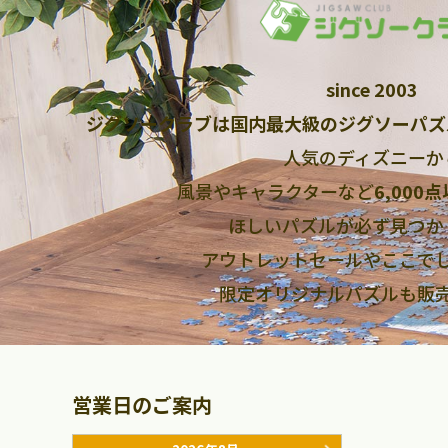
since 2003
ジグソークラブは国内最大級のジグソーパズ
人気のディズニーか
風景やキャラクターなど
6,000
ほしいパズルが必ず見つか
アウトレットセールやここで
限定オリジナルパズルも販
営業日のご案内