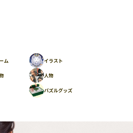
ーム
イラスト
物
人物
パズルグッズ