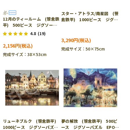
スター・アトラス/南星図 (笹
12月のティールーム (笹倉鉄
倉鉄平) 1000ピース ジグソ
平) 500ピース ジグソーパ
ーパズル EPO-13-500s
ズル EPO-07-704
4.8
(19)
3,290円
2,156円
完成サイズ：50×75cm
完成サイズ：38×53cm
リューネブルク (笹倉鉄平)
夢の解放 (笹倉鉄平) 500ピ
1000ピース ジグソーパズ
ース ジグソーパズル EPO-