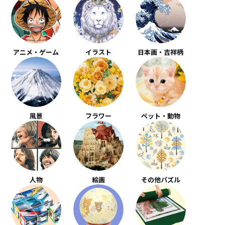
アニメ・ゲーム
イラスト
日本画・吉祥柄
風景
フラワー
ペット・動物
人物
絵画
その他パズル