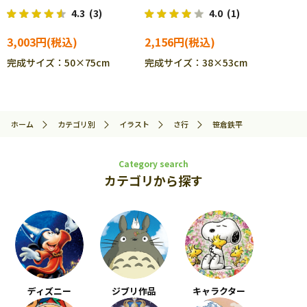
ル EPO-13-040s
07-721
4.3
(3)
4.0
(1)
3,003円
2,156円
完成サイズ：50×75cm
完成サイズ：38×53cm
ホーム
カテゴリ別
イラスト
さ行
笹倉鉄平
Category search
カテゴリから探す
ディズニー
ジブリ作品
キャラクター