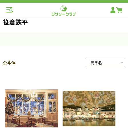
笹倉鉄平
4
全
件