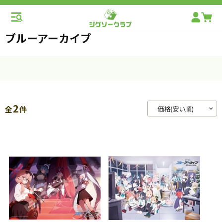
ブルーアーカイブ
2
全
件