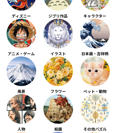
ディズニー
ジブリ作品
キャラクター
アニメ・ゲーム
イラスト
日本画・吉祥柄
風景
フラワー
ペット・動物
人物
絵画
その他パズル