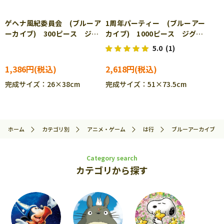
ゲヘナ風紀委員会 (ブルーア
1周年パーティー (ブルーアー
ーカイブ) 300ピース ジグ
カイブ) 1000ピース ジグソ
ソーパズル ENS-300-3178
ーパズル ENS-1000T-523
5.0
(1)
1,386円
2,618円
完成サイズ：26×38cm
完成サイズ：51×73.5cm
ホーム
カテゴリ別
アニメ・ゲーム
は行
ブルーアーカイブ
Category search
カテゴリから探す