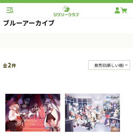
ブルーアーカイブ
2
全
件