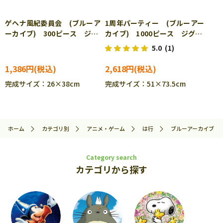
ゲヘナ風紀委員会 (ブルーア
1周年パーティー (ブルーアー
ーカイブ) 300ピース ジグ
カイブ) 1000ピース ジグソ
ソーパズル ENS-300-3178
ーパズル ENS-1000T-523
5.0
(1)
1,386円
2,618円
完成サイズ：26×38cm
完成サイズ：51×73.5cm
ホーム
カテゴリ別
アニメ・ゲーム
は行
ブルーアーカイブ
Category search
カテゴリから探す