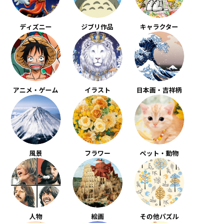
ディズニー
ジブリ作品
キャラクター
アニメ・ゲーム
イラスト
日本画・吉祥柄
風景
フラワー
ペット・動物
人物
絵画
その他パズル