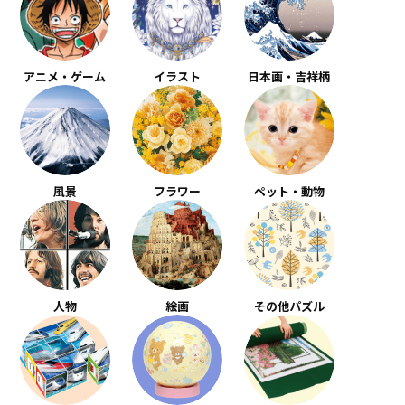
アニメ・ゲーム
イラスト
日本画・吉祥柄
風景
フラワー
ペット・動物
人物
絵画
その他パズル