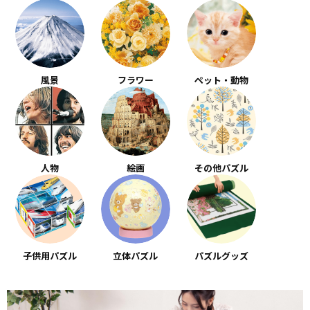
風景
フラワー
ペット・動物
人物
絵画
その他パズル
子供用パズル
立体パズル
パズルグッズ