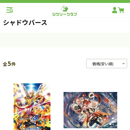
シャドウバース
5
全
件