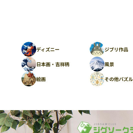
ディズニー
ジブリ作品
日本画・吉祥柄
風景
絵画
その他パズ