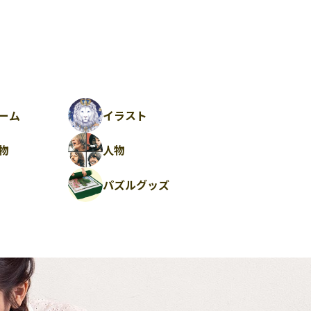
ーム
イラスト
物
人物
パズルグッズ