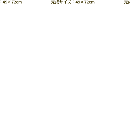
49×72cm
完成サイズ：49×72cm
完