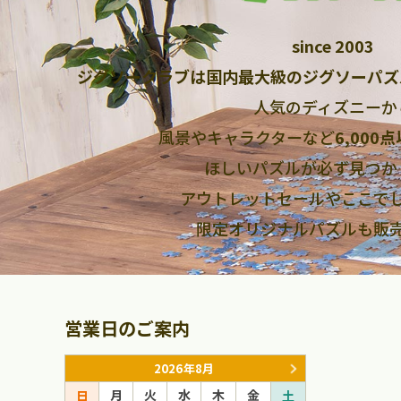
since 2003
ジグソークラブは国内最大級のジグソーパズ
人気のディズニーか
風景やキャラクターなど
6,000
ほしいパズルが必ず見つか
アウトレットセールやここで
限定オリジナルパズルも販
営業日のご案内
2026年8月
月
火
水
木
金
月
火
日
土
日