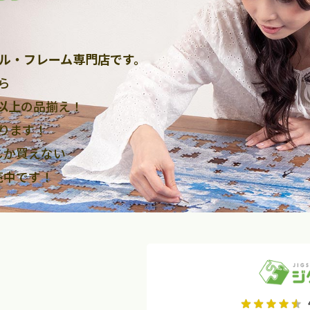
ル・フレーム専門店です。
ら
点以上
の品揃え！
ります！
しか買えない
売中です！
2026年9月
2026年10月
水
木
金
月
火
水
木
金
土
日
土