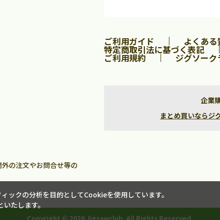
2
3
4
5
1
2
3
9
10
11
12
4
5
6
7
8
9
10
ご利用ガイド
よくある
16
17
18
19
11
12
13
14
15
16
17
特定商取引法に基づく表記
23
24
25
26
18
19
20
21
22
23
24
ご利用規約
ジグソーク
30
25
26
27
28
29
30
31
企業
まとめ買いならジグソー
間外の注文やお問合せ等の
ックの分析を目的としてCookieを使用しています。
といたします。
Copyright ©
2026 Jigsawclub. All Rights Reserved.