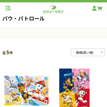
パウ・パトロール
5
全
件