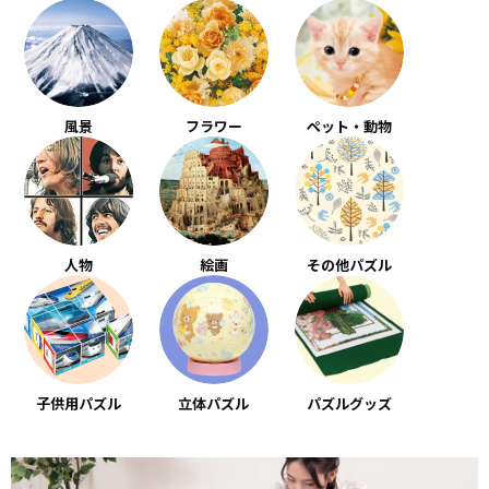
風景
フラワー
ペット・動物
人物
絵画
その他パズル
子供用パズル
立体パズル
パズルグッズ