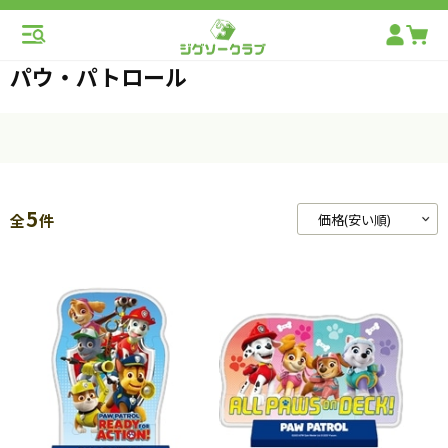
パウ・パトロール
5
全
件