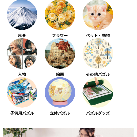
風景
フラワー
ペット・動物
人物
絵画
その他パズル
子供用パズル
立体パズル
パズルグッズ