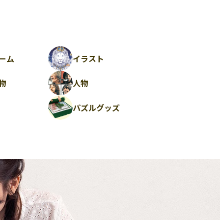
ーム
イラスト
物
人物
パズルグッズ