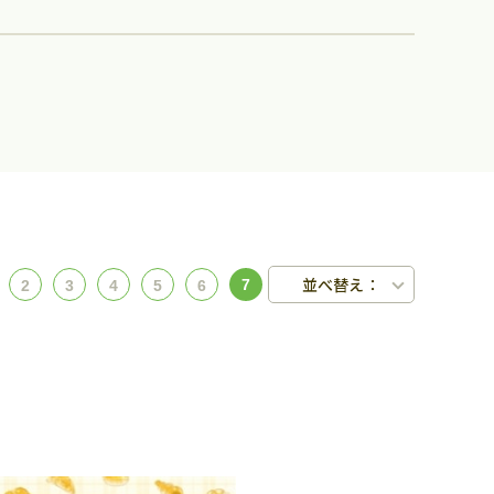
並べ替え：
7
2
3
4
5
6