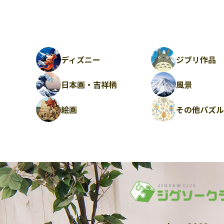
ディズニー
ジブリ作品
日本画・吉祥柄
風景
絵画
その他パズ