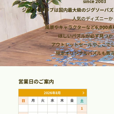
since 2003
ジグソークラブは国内最大級のジグソーパズ
人気のディズニーか
風景やキャラクターなど
6,000
ほしいパズルが必ず見つか
アウトレットセールやここで
限定オリジナルパズルも販
営業日のご案内
2026年8月
月
火
水
木
金
月
火
日
土
日
1
1