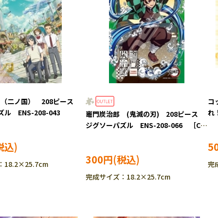
国 （二ノ国） 208ピース
コ
 ENS-208-043
れ
竈門炭治郎 (鬼滅の刃) 208ピース
グソ
ジグソーパズル ENS-208-066 ［CP-
SS］
5
300円
8.2×25.7cm
完成
完成サイズ：18.2×25.7cm