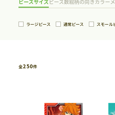
ピースサイズ
ピース数
絵柄の向き
カラー
ラージピース
通常ピース
スモール
250
全
件