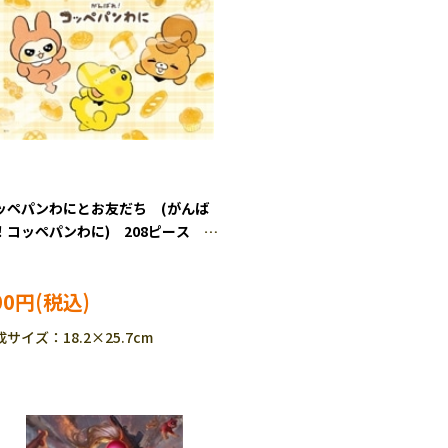
ッペパンわにとお友だち (がんば
！コッペパンわに) 208ピース ジ
ーパズル ENS-208-120
00円
サイズ：18.2×25.7cm