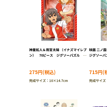
神童拓人＆雨宮太陽 （イナズマイレブ
映画 二ノ
ン） 70ピース ジグソーパズル
ジグソーパズル
ENS-70-m35
275円
715円
完成サイズ：10×14.7cm
完成サイズ：1