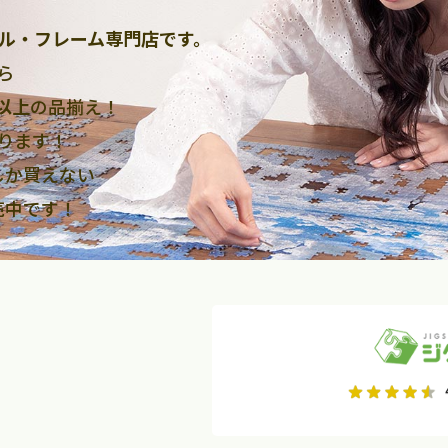
ル・フレーム専門店です。
ら
点以上
の品揃え！
ります！
しか買えない
売中です！
2026年9月
2026年10月
水
木
金
月
火
水
木
金
土
日
土
2
3
4
5
1
2
3