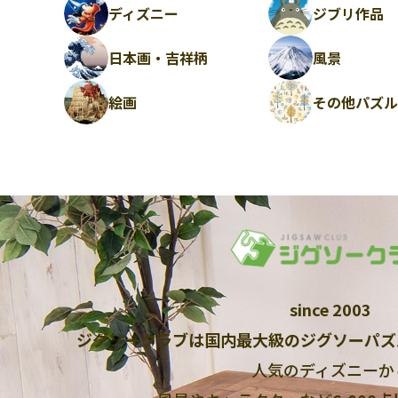
ディズニー
ジブリ作品
日本画・吉祥柄
風景
絵画
その他パズ
since 2003
ジグソークラブは国内最大級のジグソーパズ
人気のディズニーか