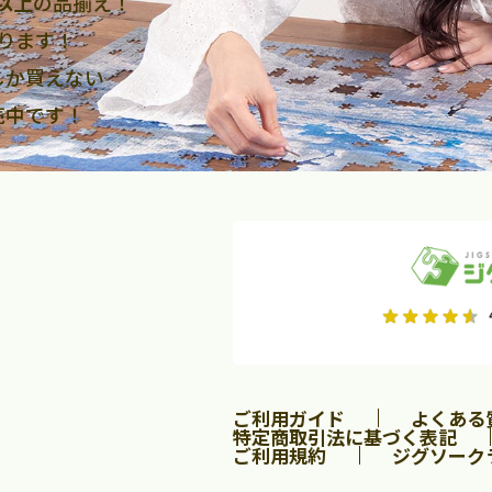
点以上
の品揃え！
ります！
しか買えない
売中です！
2026年9月
2026年10月
水
木
金
月
火
水
木
金
土
日
土
2
3
4
5
1
2
3
9
10
11
12
4
5
6
7
8
9
10
ご利用ガイド
よくある
16
17
18
19
11
12
13
14
15
16
17
特定商取引法に基づく表記
23
24
25
26
18
19
20
21
22
23
24
ご利用規約
ジグソーク
30
25
26
27
28
29
30
31