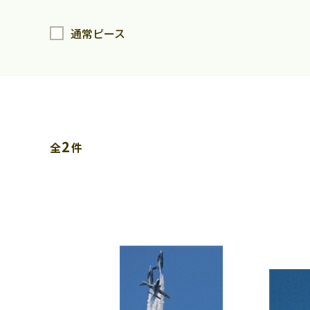
通常ピース
2
全
件