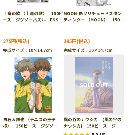
士竜の歌 （士竜の歌） 150ピ
MOON-昴ソリチュードスタン
ース ジグソーパズル ENS-
ディングー （MOON） 150ピ
150-187
ース ジグソーパズル ENS-
150-190
275円
385円
完成サイズ：10×14.7cm
完成サイズ：10×14.7cm
白石＆謙也 （テニスの王子
風の谷のナウシカ (風の谷の
様） 150ピース ジグソーパ
ナウシカ) 150ピース ジグ
ズル ENS-150-342
ソーパズル ENS-150-G25
5.0
(5)