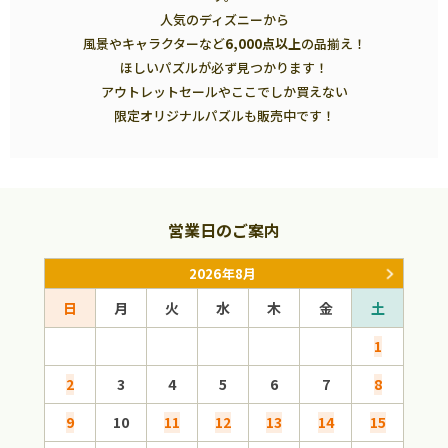
人気のディズニーから
風景やキャラクターなど
6,000点以上
の品揃え！
ほしいパズルが必ず見つかります！
アウトレットセールやここでしか買えない
限定オリジナルパズルも販売中です！
営業日のご案内
2026年8月
日
月
火
水
木
金
土
日
1
2
3
4
5
6
7
8
6
9
10
11
12
13
14
15
13