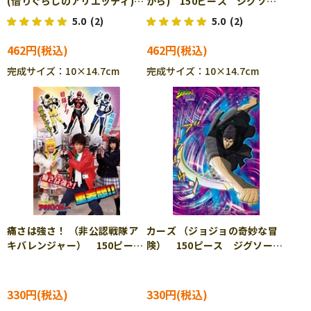
(借りぐらしのアリエッティ)
から) 150ピース ジグソー
150ピース ジグソーパズル
パズル ENS-150-G43
5.0
(2)
5.0
(2)
ENS-150-G42
462円
462円
完成サイズ：10×14.7cm
完成サイズ：10×14.7cm
痛さは強さ！ （非公認戦隊ア
カーズ （ジョジョの奇妙な冒
キバレンジャー） 150ピー
険） 150ピース ジグソーパ
ス ジグソーパズル ENS-
ズル ENS-150-421
150-399
330円
330円