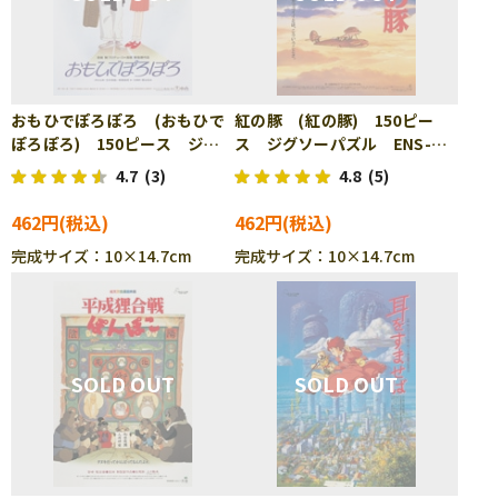
おもひでぽろぽろ (おもひで
紅の豚 (紅の豚) 150ピー
ぽろぽろ) 150ピース ジグ
ス ジグソーパズル ENS-
ソーパズル ENS-150-G30
150-G31
4.7
(3)
4.8
(5)
462円
462円
完成サイズ：10×14.7cm
完成サイズ：10×14.7cm