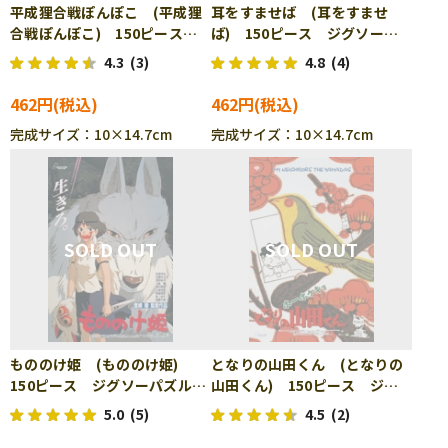
平成狸合戦ぽんぽこ (平成狸
耳をすませば (耳をすませ
合戦ぽんぽこ) 150ピース
ば) 150ピース ジグソーパ
ジグソーパズル ENS-150-
ズル ENS-150-G33
4.3
(3)
4.8
(4)
G32
462円
462円
完成サイズ：10×14.7cm
完成サイズ：10×14.7cm
もののけ姫 (もののけ姫)
となりの山田くん (となりの
150ピース ジグソーパズル
山田くん) 150ピース ジグ
ENS-150-G34
ソーパズル ENS-150-G35
5.0
(5)
4.5
(2)