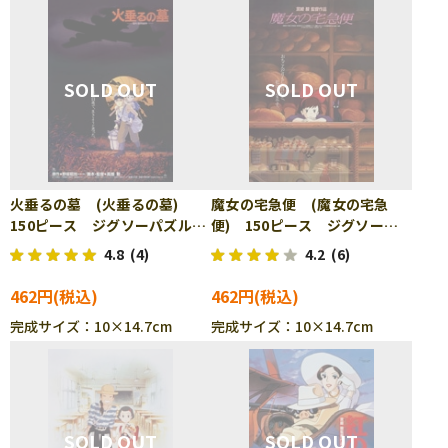
火垂るの墓 (火垂るの墓)
魔女の宅急便 (魔女の宅急
150ピース ジグソーパズル
便) 150ピース ジグソーパ
ENS-150-G28
ズル ENS-150-G29
4.8
(4)
4.2
(6)
462円
462円
完成サイズ：10×14.7cm
完成サイズ：10×14.7cm