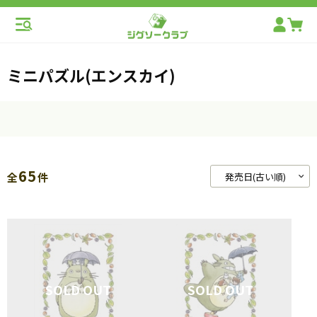
ミニパズル(エンスカイ)
65
全
件