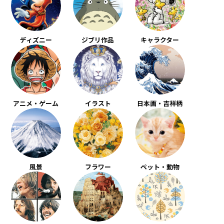
ディズニー
ジブリ作品
キャラクター
アニメ・ゲーム
イラスト
日本画・吉祥柄
風景
フラワー
ペット・動物