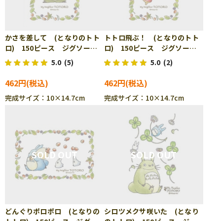
かさを差して (となりのトト
トトロ飛ぶ！ (となりのトト
ロ) 150ピース ジグソーパ
ロ) 150ピース ジグソーパ
ズル ENS-150-G01
ズル ENS-150-G02
5.0
(5)
5.0
(2)
462円
462円
完成サイズ：10×14.7cm
完成サイズ：10×14.7cm
どんぐりポロポロ (となりの
シロツメクサ咲いた (となり