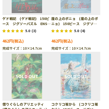
ゲド戦記 (ゲド戦記) 150ピ
崖の上のポニョ (崖の上のポ
ース ジグソーパズル ENS-
ニョ) 150ピース ジグソー
150-G40
パズル ENS-150-G41
5.0
(3)
5.0
(4)
462円
462円
完成サイズ：10×14.7cm
完成サイズ：10×14.7cm
借りぐらしのアリエッティ
コクリコ坂から (コクリコ坂