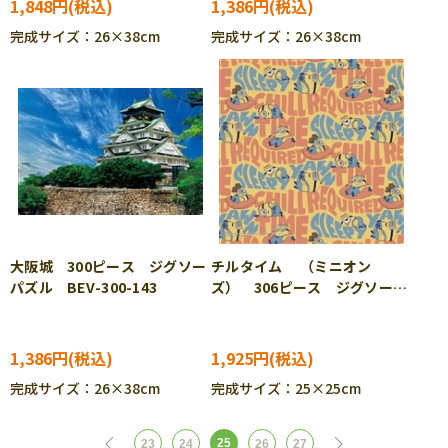
1,848円
1,386円
完成サイズ：26×38cm
完成サイズ：26×38cm
大阪城 300ピース ジグソー
チルタイム （ミニオン
パズル BEV-300-143
ズ） 306ピース ジグソーパ
ズル YAM-36-19
1,386円
1,925円
完成サイズ：26×38cm
完成サイズ：25×25cm
25
23
24
26
27