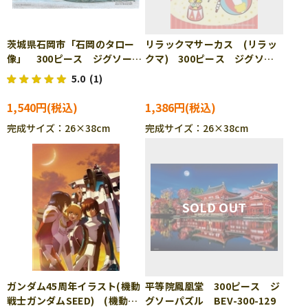
茨城県石岡市「石岡のタロー
リラックマサーカス (リラッ
像」 300ピース ジグソーパ
クマ) 300ピース ジグソー
ズル CUT-300-427
パズル ENS-300-3118
5.0
(1)
1,540円
1,386円
完成サイズ：26×38cm
完成サイズ：26×38cm
ガンダム45周年イラスト(機動
平等院鳳凰堂 300ピース ジ
戦士ガンダムSEED) (機動戦
グソーパズル BEV-300-129