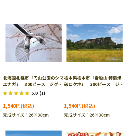
北海道札幌市「円山公園のシマ
栃木県栃木市「岩船山 特撮爆
エナガ」 300ピース ジグソ
破ロケ地」 300ピース ジグ
ーパズル CUT-300-424
ソーパズル CUT-300-425
5.0
(1)
［CP-TM］
1,540円
1,540円
完成サイズ：26×38cm
完成サイズ：26×38cm