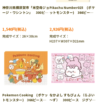
神奈川県横須賀市「米空母ジョ
Pikachu Number025 (ポケ
ージ・ワシントン」 300ピー
ットモンスター) 366ピー
ス ジグソーパズル CUT-
ス ジグソーパズル ENS-
300-432
ATB-72 ［CP-PO］
1,540円
2,926円
完成サイズ：26×38cm
完成サイズ：
H237×W307×D21mm
Pokemon Cooking (ポケッ
なかよし すもぴょん （らぶい
トモンスター) 366ピース
～ず） 300ピース ジグソー
ジグソーパズル ENS-ATB-
パズル BEV-300-133