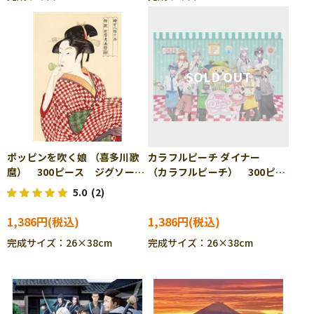
ポッピンを吹く娘 （喜多川歌
カラフルピーチ ダイナー
麿） 300ピース ジグソーパ
（カラフルピーチ） 300ピー
ズル BEV-300-132
ス ジグソーパズル ENS-
5.0
(2)
300-3145
1,386円
1,386円
完成サイズ：26×38cm
完成サイズ：26×38cm