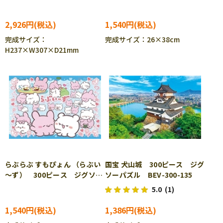
73 ［CP-PO］
2,926円
1,540円
完成サイズ：
完成サイズ：26×38cm
H237×W307×D21mm
らぶらぶ すもぴょん （らぶい
国宝 犬山城 300ピース ジグ
～ず） 300ピース ジグソー
ソーパズル BEV-300-135
パズル BEV-300-134
5.0
(1)
1,540円
1,386円