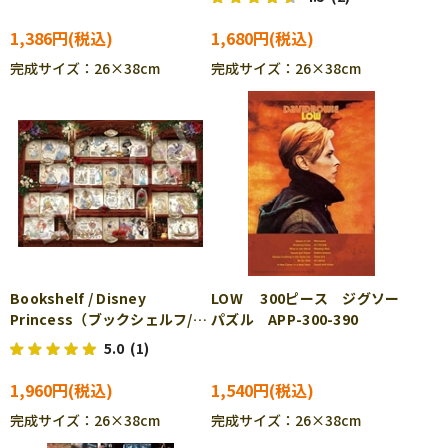
ENS-300-3152
1,386円
1,680円
完成サイズ：26×38cm
完成サイズ：26×38cm
Bookshelf / Disney
LOW 300ピース ジグソー
Princess（ブックシェルフ/デ
パズル APP-300-390
ィズニープリンセス） (プリ
5.0
(1)
ンセス) 300ピース ジグソ
ーパズル EPO-73-405s
1,960円
1,540円
完成サイズ：26×38cm
完成サイズ：26×38cm