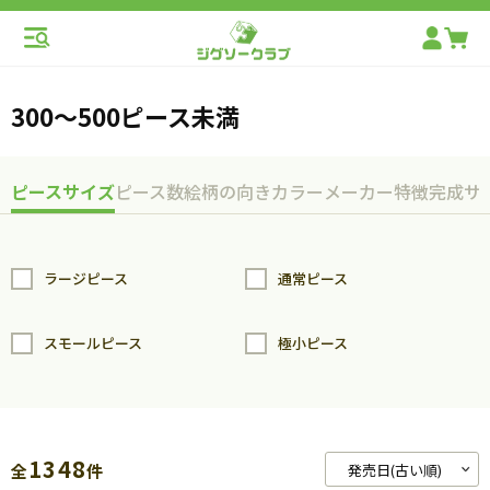
300～500ピース未満
ピースサイズ
ピース数
絵柄の向き
カラー
メーカー
特徴
完成サ
ラージピース
通常ピース
スモールピース
極小ピース
1348
全
件