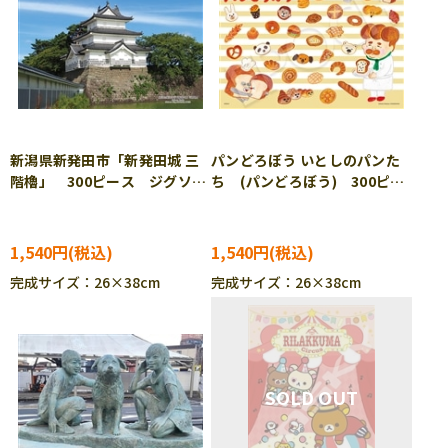
新潟県新発田市「新発田城 三
パンどろぼう いとしのパンた
階櫓」 300ピース ジグソー
ち (パンどろぼう) 300ピー
パズル CUT-300-426
ス ジグソーパズル EPO-28-
342s
1,540円
1,540円
完成サイズ：26×38cm
完成サイズ：26×38cm