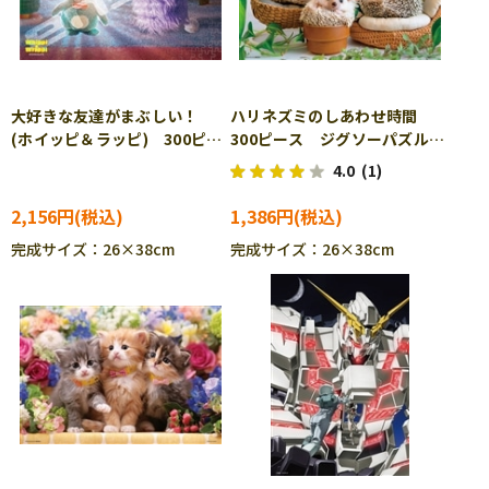
大好きな友達がまぶしい！
ハリネズミのしあわせ時間
(ホイッピ＆ラッピ) 300ピー
300ピース ジグソーパズル
ス ジグソーパズル ENS-
BEV-300-138
4.0
(1)
300-3160
2,156円
1,386円
完成サイズ：26×38cm
完成サイズ：26×38cm