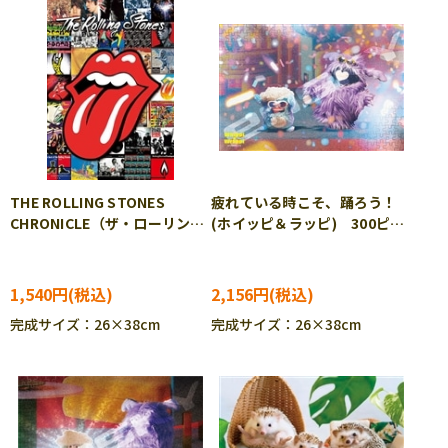
THE ROLLING STONES
疲れている時こそ、踊ろう！
CHRONICLE（ザ・ローリン
(ホイッピ＆ラッピ) 300ピー
グ・ストーンズ クロニクル）
ス ジグソーパズル ENS-
300ピース ジグソーパズ
300-3159
ル APP-300-391
1,540円
2,156円
完成サイズ：26×38cm
完成サイズ：26×38cm