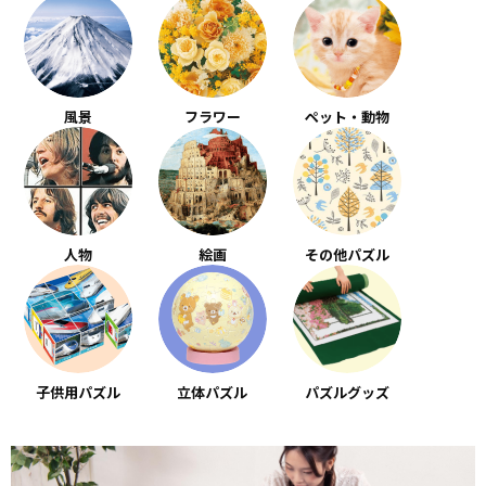
風景
フラワー
ペット・動物
人物
絵画
その他パズル
子供用パズル
立体パズル
パズルグッズ