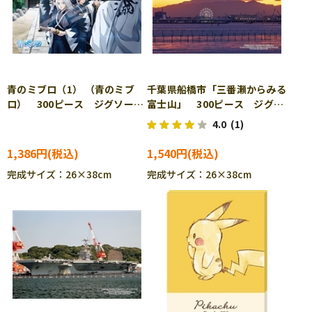
青のミブロ（1） （青のミブ
千葉県船橋市「三番瀬からみる
ロ） 300ピース ジグソーパ
富士山」 300ピース ジグソ
ズル ENS-300-3148
ーパズル CUT-300-431
4.0
(1)
［CP-TM］
1,386円
1,540円
完成サイズ：26×38cm
完成サイズ：26×38cm