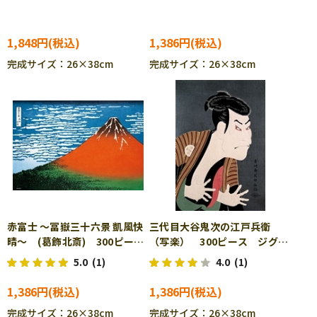
士ガンダム) 300ピース ジ
グソーパズル BEV-300-128
1,848円
1,386円
完成サイズ：26×38cm
完成サイズ：26×38cm
赤富士 ～冨嶽三十六景 凱風快
三代目大谷鬼次の江戸兵衛
晴～ (葛飾北斎) 300ピー
（写楽） 300ピース ジグソ
ス ジグソーパズル BEV-
ーパズル BEV-300-131
5.0
(1)
4.0
(1)
300-130 ［CP-TM］
1,386円
1,386円
完成サイズ：26×38cm
完成サイズ：26×38cm