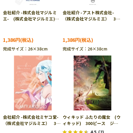
会社紹介 -株式会社マジルミ
会社紹介 -アスト株式会社-
エ- (株式会社マジルミエ)
（株式会社マジルミエ） 300
300ピース ジグソーパズル
ピース ジグソーパズル
ENS-300-3149
ENS-300-3151
1,386円
1,386円
完成サイズ：26×38cm
完成サイズ：26×38cm
会社紹介 -株式会社ミヤコ堂-
ウィキッド ふたりの魔女 (ウ
（株式会社マジルミエ） 300
ィキッド) 300ピース ジグ
ピース ジグソーパズル
ソーパズル EPO-28-202s
4.5
(2)