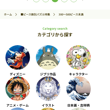
ホーム
■ピース数別パズル特集
300～500ピース未満
Category search
カテゴリから探す
ディズニー
ジブリ作品
キャラクター
アニメ・ゲーム
イラスト
日本画・吉祥柄