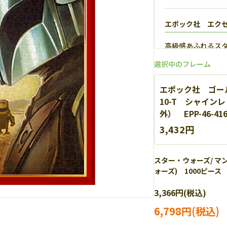
エポック社 エク
高級感あふれるス
【
詳細
】
選択中のフレーム
エポック社 ゴール
10-T シャインレ
外） EPP-46-4
3,432円
スター・ウォーズ/ マ
ォーズ) 1000ピース 
エポック社 パネ
3,366円(税込)
軽量なアルミを使
細
】
6,798円(税込)