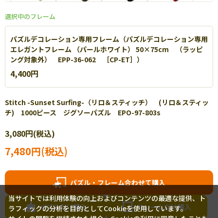
選択中のフレーム
パズルデコレーション専用フレーム（パズルデコレーション専用
エレガントフレーム （パールホワイト） 50×75cm （ラッピ
ング対象外） EPP-36-062 ［CP-ET］）
4,400円
エポック社 エクセレントパネル
高級感あふれるスタンダードなパズル専用フレームです。【
詳細
】
Stitch -Sunset Surfing-（リロ＆スティッチ） (リロ＆スティッ
チ) 1000ピース ジグソーパズル EPO-97-803s
3,080円(税込)
7,480円(税込)
パズル・フレーム合わせて購入
当サイトでは利用体験の向上およびコンテンツの最適な提供、ト
パズルだけ購入
フレームだけ購入
ラフィックの分析を目的としてCookieを使用しています。
エポック社 エクセレントA