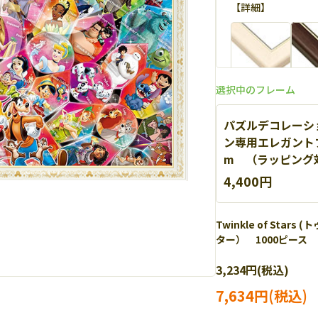
【
詳細
】
選択中のフレーム
パズルデコレーシ
ン専用エレガントフ
m （ラッピング対象
エポック社 エク
4,400円
高級感あふれるス
【
詳細
】
Twinkle of Sta
ター） 1000ピース ジ
3,234円(税込)
7,634円(税込)