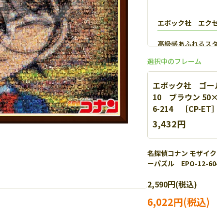
エポック社 エク
高級感あふれるス
【
詳細
】
選択中のフレーム
エポック社 ゴール
10 ブラウン 50
6-214 ［CP-ET
3,432円
名探偵コナン モザイク
ーパズル EPO-12-60
2,590円(税込)
6,022円(税込)
エポック社 パネ