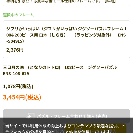
絵柄を引き立てる豪華な金モール仕様のフレームです。【
詳細
】
選択中のフレーム
ジブリがいっぱい（ジブリがいっぱい ジグソーパズルフレーム 1
08&208ピース用 白木（しらき） （ラッピング対象外） ENS
-504915）
2,376円
三日月の晩 (となりのトトロ) 108ピース ジグソーパズル
ENS-108-619
エポック社 エクセレントパネル
1,078円(税込)
高級感あふれるスタンダードなパズル専用フレームです。【
詳細
】
3,454円(税込)
パズル・フレーム合わせて購入
当サイトでは利用体験の向上およびコンテンツの最適な提供、ト
パズルだけ購入
フレームだけ購入
ラフィックの分析を目的としてCookieを使用しています。