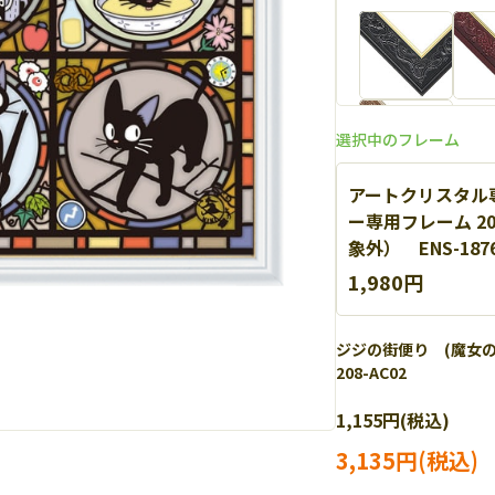
選択中のフレーム
アートクリスタル
ー専用フレーム 2
象外） ENS-187
エポック社 透明パ
1,980円
金のモールが絵柄
ジジの街便り (魔女の
208-AC02
1,155円(税込)
3,135円(税込)