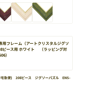
専用フレーム（アートクリスタルジグソ
08ピース用 ホワイト （ラッピング対
606）
ズル用フレーム
を華やかに演出します。
宅急便) 208ピース ジグソーパズル ENS-