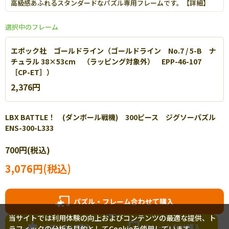
高級感あふれるスタンダードなパズル専用フレームです。【
詳細
】
選択中のフレーム
エポック社 ゴールドライン（ゴールドライン No.7 / 5-B ナ
チュラル 38×53cm （ラッピング対象外） EPP-46-107
［CP-ET］）
2,376円
LBX BATTLE！ (ダンボール戦機) 300ピース ジグソーパズル
ENS-300-L333
エポック社 パネルマックス
700円(税込)
軽量なアルミを使用し丈夫で扱いやすいパネルです。【
詳細
】
3,076円(税込)
パズル・フレーム合わせて購入
当サイトでは利用体験の向上およびコンテンツの最適な提供、ト
パズルだけ購入
フレームだけ購入
ラフィックの分析を目的としてCookieを使用しています。