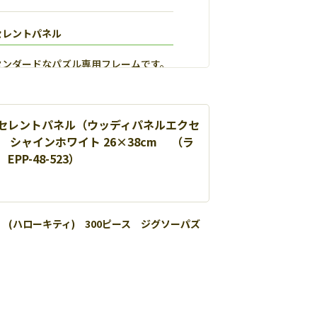
セレントパネル
タンダードなパズル専用フレームです。
セレントパネル（ウッディパネルエクセ
/ 3 シャインホワイト 26×38cm （ラ
PP-48-523）
 (ハローキティ) 300ピース ジグソーパズ
ルマックス
用し丈夫で扱いやすいパネルです。【
詳