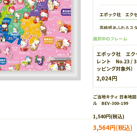
エポック社 エク
高級感あふれるス
【
詳細
】
選択中のフレーム
エポック社 エク
レント No.23 
ッピング対象外） E
2,024円
ご当地キティ 日本地図
ル BEV-300-199
エポック社 パネ
1,540円(税込)
軽量なアルミを使
細
】
3,564円(税込)