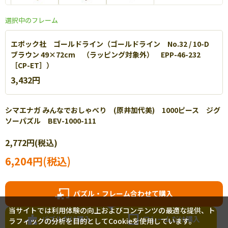
選択中のフレーム
エポック社 パネルマックス
エポック社 ゴールドライン（ゴールドライン No.32 / 10-D
軽量なアルミを使用し丈夫で扱いやすいパネルです。【
詳細
】
ブラウン 49×72cm （ラッピング対象外） EPP-46-232
［CP-ET］）
3,432円
シマエナガ みんなでおしゃべり (原井加代美) 1000ピース ジグ
ソーパズル BEV-1000-111
木製豪華フレーム
2,772円(税込)
立体的なゴールドレリーフがアンティーク調に施された美しい豪華仕
6,204円(税込)
様！
パズル・フレーム合わせて購入
当サイトでは利用体験の向上およびコンテンツの最適な提供、ト
パズルだけ購入
フレームだけ購入
ラフィックの分析を目的としてCookieを使用しています。