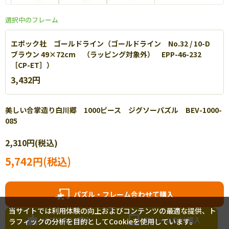
選択中のフレーム
エポック社 パネルマックス
エポック社 ゴールドライン（ゴールドライン No.32 / 10-D
軽量なアルミを使用し丈夫で扱いやすいパネルです。【
詳細
】
ブラウン 49×72cm （ラッピング対象外） EPP-46-232
［CP-ET］）
3,432円
美しい合掌造り白川郷 1000ピース ジグソーパズル BEV-1000-
085
木製豪華フレーム
2,310円(税込)
立体的なゴールドレリーフがアンティーク調に施された美しい豪華仕
5,742円(税込)
様！
パズル・フレーム合わせて購入
当サイトでは利用体験の向上およびコンテンツの最適な提供、ト
パズルだけ購入
フレームだけ購入
ラフィックの分析を目的としてCookieを使用しています。