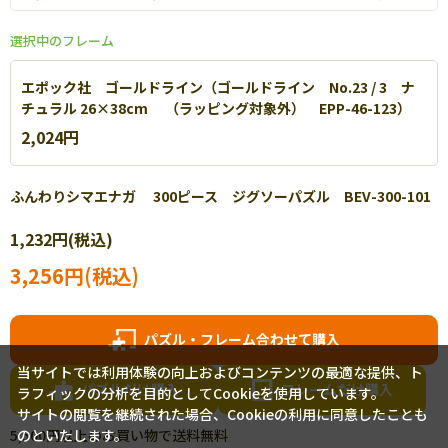
選択中のフレーム
エポック社 ゴールドライン（ゴールドライン No.23 / 3 ナ
チュラル 26×38cm （ラッピング対象外） EPP-46-123）
2,024円
ふんわりシマエナガ 300ピース ジグソーパズル BEV-300-101
1,232円(税込)
エポック社 パネルマックス
3,256円(税込)
軽量なアルミを使用し丈夫で扱いやすいパネルです。【
詳細
】
パズル・フレーム合わせて購入
当サイトでは利用体験の向上およびコンテンツの最適な提供、ト
パズルだけ購入
フレームだけ購入
ラフィックの分析を目的としてCookieを使用しています。
サイトの閲覧を継続された場合、Cookieの利用に同意したことも
5,500円以上のお買い物で送料無料
のといたします。