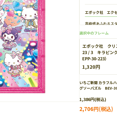
エポック社 エク
高級感あふれるス
【
詳細
】
選択中のフレーム
エポック社 クリ
23 / 3 キラ
EPP-30-223）
1,320円
いちご新聞 カラフルハ
グソーパズル BEV-300
エポック社 パネ
1,386円(税込)
軽量なアルミを使
細
】
2,706円(税込)