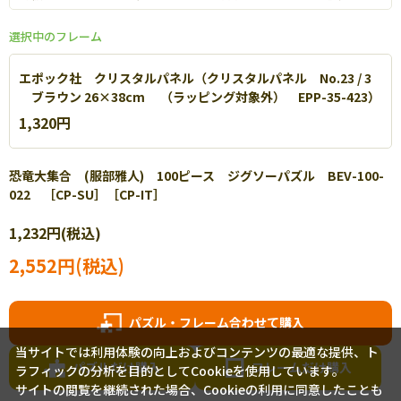
選択中のフレーム
エポック社 クリスタルパネル（クリスタルパネル No.23 / 3
ブラウン 26×38cm （ラッピング対象外） EPP-35-423）
1,320円
恐竜大集合 (服部雅人) 100ピース ジグソーパズル BEV-100-
022 ［CP-SU］［CP-IT］
エポック社 パネルマックス
1,232円(税込)
軽量なアルミを使用し丈夫で扱いやすいパネルです。【
詳細
】
2,552円(税込)
パズル・フレーム合わせて購入
当サイトでは利用体験の向上およびコンテンツの最適な提供、ト
パズルだけ購入
フレームだけ購入
ラフィックの分析を目的としてCookieを使用しています。
サイトの閲覧を継続された場合、Cookieの利用に同意したことも