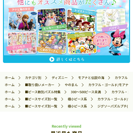
ホーム
カテゴリ別
ディズニー
モアナと伝説の海
カラフル・ゴ
ホーム
■取り扱いメーカー
やのまん
カラフル・ゴールド/モアナと伝説
ホーム
■ピース数別パズル特集
300～500ピース未満
カラフル・ゴー
ホーム
■ピースサイズ別一覧
極小ピース系
カラフル・ゴールド/モア
ホーム
■ピースサイズ別一覧
極小ピース系
ジグソーパズルプチ(や
Recently viewed