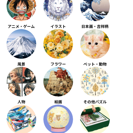
アニメ・ゲーム
イラスト
日本画・吉祥柄
風景
フラワー
ペット・動物
人物
絵画
その他パズル