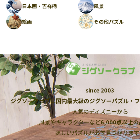
日本画・吉祥柄
風景
絵画
その他パズル
since 2003
ジグソークラブは国内最大級のジグソーパズル・フ
人気のディズニーから
風景やキャラクターなど
6,000点以上
の
ほしいパズルが必ず見つかります