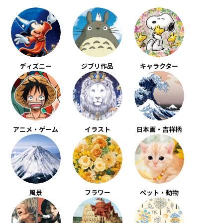
ディズニー
ジブリ作品
キャラクター
アニメ・ゲーム
イラスト
日本画・吉祥柄
風景
フラワー
ペット・動物