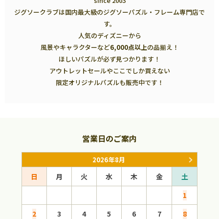
since 2003
ジグソークラブは国内最大級のジグソーパズル・フレーム専門店で
す。
人気のディズニーから
風景やキャラクターなど
6,000点以上
の品揃え！
ほしいパズルが必ず見つかります！
アウトレットセールやここでしか買えない
限定オリジナルパズルも販売中です！
営業日のご案内
2026年8月
日
月
火
水
木
金
土
日
1
2
3
4
5
6
7
8
6