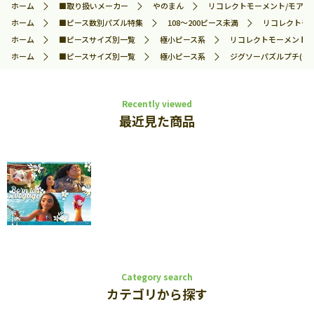
ホーム
■取り扱いメーカー
やのまん
リコレクトモーメント/モアナと伝
ホーム
■ピース数別パズル特集
108～200ピース未満
リコレクトモー
ホーム
■ピースサイズ別一覧
極小ピース系
リコレクトモーメント/モ
ホーム
■ピースサイズ別一覧
極小ピース系
ジグソーパズルプチ(や
Recently viewed
最近見た商品
Category search
カテゴリから探す