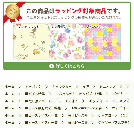
ホーム
カテゴリ別
キャラクター
ま行
ミニオンズ
ポッ
ホーム
■パズル特集
エポック社 ミニオンパズル特集
ポップコーン (
ホーム
■取り扱いメーカー
やのまん
ポップコーン (ミニオンズ) 1
ホーム
■ピース数別パズル特集
108～200ピース未満
ポップコーン (
ホーム
■ピースサイズ別一覧
極小ピース系
ポップコーン (ミニオンズ
ホーム
■ピースサイズ別一覧
極小ピース系
ジグソーパズルプチ(や