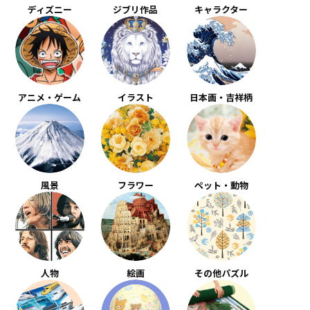
ディズニー
ジブリ作品
キャラクター
アニメ・ゲーム
イラスト
日本画・吉祥柄
風景
フラワー
ペット・動物
人物
絵画
その他パズル