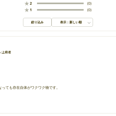
★
2
(0)
★
1
(0)
絞り込み
表示：新しい順
:
上級者
なっても存在自体がワクワク物です。