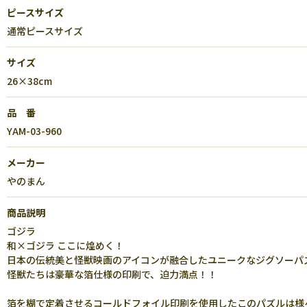
ピースサイズ
通常ピースサイズ
サイズ
26×38cm
品 番
YAM-03-960
メーカー
やのまん
商品説明
ゴジラ
和×ゴジラ ここに煌めく！
日本の伝統美と怪獣映画のアイコンが融合したユニークなジグソーパ
怪獣たちは豪華な箔仕様の印刷で、迫力満点！！
箔を糊で定着させるコールドフォイル印刷を使用したこのパズルは様