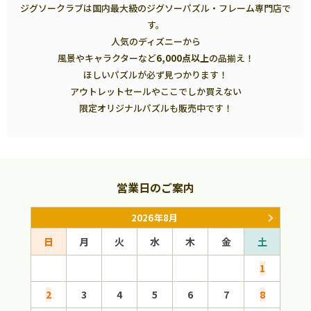
ジグソークラブは国内最大級のジグソーパズル・フレーム専門店で
す。
人気のディズニーから
風景やキャラクターなど
6,000点以上
の品揃え！
ほしいパズルが必ず見つかります！
アウトレットセールやここでしか買えない
限定オリジナルパズルも販売中です！
営業日のご案内
2026年8月
日
月
火
水
木
金
土
日
1
2
3
4
5
6
7
8
6