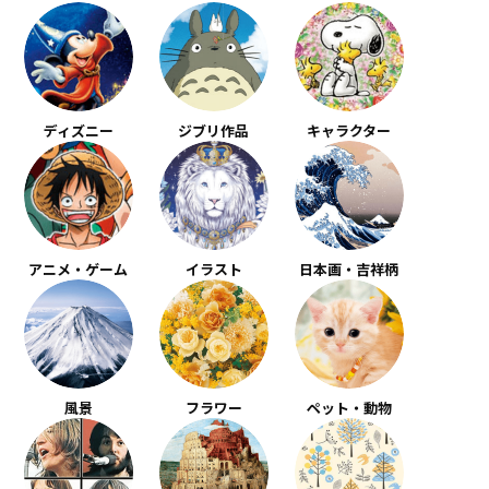
ディズニー
ジブリ作品
キャラクター
アニメ・ゲーム
イラスト
日本画・吉祥柄
風景
フラワー
ペット・動物