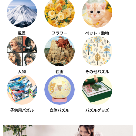
風景
フラワー
ペット・動物
人物
絵画
その他パズル
子供用パズル
立体パズル
パズルグッズ