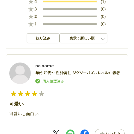
★
4
(1)
★
3
(0)
★
2
(0)
★
1
(0)
絞り込み
表示：新しい順
no name
年代:
70代～
性別:
男性
ジグソーパズルレベル:
中級者
可愛い
可愛いし面白い
いいね
0