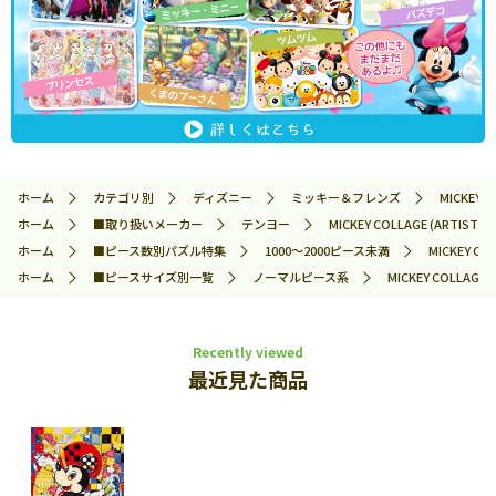
ホーム
カテゴリ別
ディズニー
ミッキー＆フレンズ
MICKEY 
ホーム
■取り扱いメーカー
テンヨー
MICKEY COLLAGE (ARTI
ホーム
■ピース数別パズル特集
1000～2000ピース未満
MICKEY C
ホーム
■ピースサイズ別一覧
ノーマルピース系
MICKEY COLLAG
Recently viewed
最近見た商品