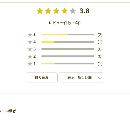
3.8
4
レビュー件数：
件
★
5
(2)
★
4
(1)
★
3
(0)
★
2
(0)
★
1
(1)
絞り込み
表示：新しい順
ル:
中級者