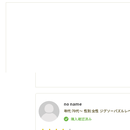
no name
年代:
70代～
性別:
女性
ジグソーパズルレベ