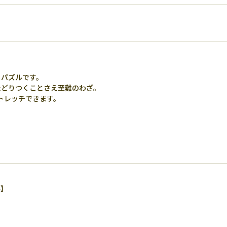
るパズルです。
たどりつくことさえ至難のわざ。
トレッチできます。
ル】