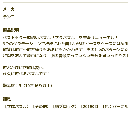
メーカー
テンヨー
商品説明
ベストセラー箱詰めパズル「プラパズル」を完全リニューアル！
3色のグラデーションで構成された美しい透明ピースをケースにはめ
解答は何百～何万通りもあるにもかかわらず、その1つのパターンに
時間を忘れて夢中になり、脳の普段使っていない部分を思いっきりス
遊ぶたびに正解は変化。
永久に遊べるパズルです！
難易度：5（10万 通り以上）
補足
【立体パズル】【その他】【脳ブロック】【201908】【色：パープ