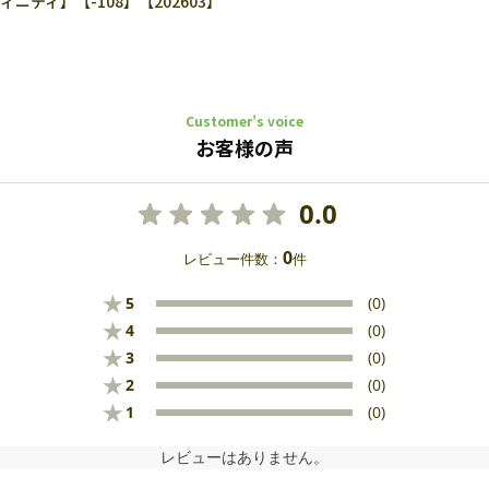
ティ】【-108】【202603】
Customer’s voice
お客様の声
0.0
0
レビュー件数：
件
★
5
(0)
★
4
(0)
★
3
(0)
★
2
(0)
★
1
(0)
レビューはありません。