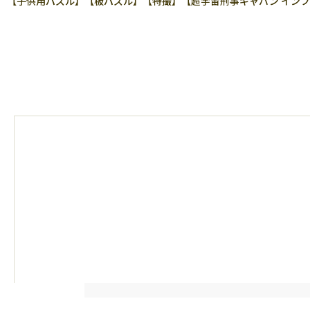
【子供用パズル】【板パズル】【特撮】【超宇宙刑事ギャバン インフィニ