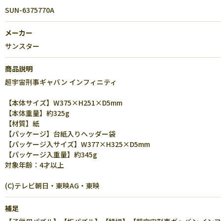
SUN-6375770A
メーカー
サンスター
商品説明
超宇宙刑事ギャバン インフィニティ
【本体サイズ】W375×H251×D5mm
【本体重量】約325g
【材質】紙
【パッケージ】台紙入りヘッダー袋
【パッケージ入サイズ】W377×H325×D5mm
【パッケージ入重量】約345g
対象年齢：4才以上
(C)テレビ朝日・東映AG・東映
補足