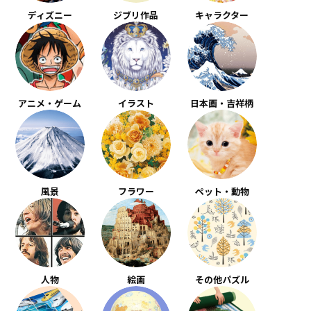
ディズニー
ジブリ作品
キャラクター
アニメ・ゲーム
イラスト
日本画・吉祥柄
風景
フラワー
ペット・動物
人物
絵画
その他パズル