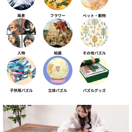
風景
フラワー
ペット・動物
人物
絵画
その他パズル
子供用パズル
立体パズル
パズルグッズ