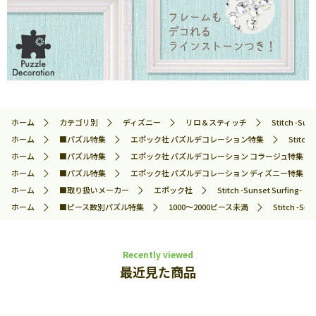
ホーム
カテゴリ別
ディズニー
リロ＆スティッチ
Stitch -
ホーム
■パズル特集
エポック社 パズルデコレーション特集
Stit
ホーム
■パズル特集
エポック社 パズルデコレーション コラージュ特集
ホーム
■パズル特集
エポック社 パズルデコレーション ディズニー特集
ホーム
■取り扱いメーカー
エポック社
Stitch -Sunset Su
ホーム
■ピース数別パズル特集
1000～2000ピース未満
Stitch 
Recently viewed
最近見た商品