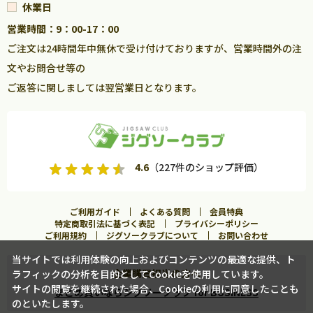
休業日
営業時間：9：00-17：00
ご注文は24時間年中無休で受け付けておりますが、営業時間外の注
文やお問合せ等の
ご返答に関しましては翌営業日となります。
4.6
（227件のショップ評価）
ご利用ガイド
よくある質問
会員特典
特定商取引法に基づく表記
プライバシーポリシー
ご利用規約
ジグソークラブについて
お問い合わせ
当サイトでは利用体験の向上およびコンテンツの最適な提供、ト
企業購買担当の方へ
ラフィックの分析を目的としてCookieを使用しています。
カートに入れる
サイトの閲覧を継続された場合、Cookieの利用に同意したことも
まとめ買いならジグソークラブ for BUSINESS
のといたします。