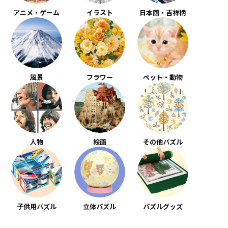
アニメ・ゲーム
イラスト
日本画・吉祥柄
風景
フラワー
ペット・動物
人物
絵画
その他パズル
子供用パズル
立体パズル
パズルグッズ