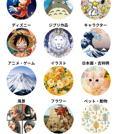
ディズニー
ジブリ作品
キャラクター
アニメ・ゲーム
イラスト
日本画・吉祥柄
風景
フラワー
ペット・動物