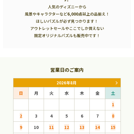
人気のディズニーから
風景やキャラクターなど
6,000点以上
の品揃え！
ほしいパズルが必ず見つかります！
アウトレットセールやここでしか買えない
限定オリジナルパズルも販売中です！
営業日のご案内
2026年8月
日
月
火
水
木
金
土
日
1
2
3
4
5
6
7
8
6
9
10
11
12
13
14
15
13