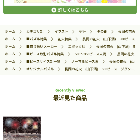
ホーム
カテゴリ別
イラスト
や行
その他
長岡の花火 (山
ホーム
■パズル特集
花火特集
長岡の花火 (山下清) 500ピース ジグ
ホーム
■取り扱いメーカー
エポック社
長岡の花火 (山下清) 500ピ
ホーム
■ピース数別パズル特集
500～950ピース未満
長岡の花火 (山
ホーム
■ピースサイズ別一覧
ノーマルピース系
長岡の花火 (山下清)
ホーム
オリジナルパズル
長岡の花火 (山下清) 500ピース ジグソーパズル 
Recently viewed
最近見た商品