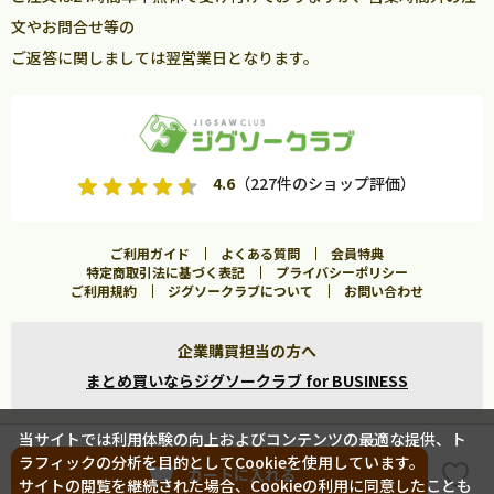
文やお問合せ等の
ご返答に関しましては翌営業日となります。
4.6
（227件のショップ評価）
ご利用ガイド
よくある質問
会員特典
特定商取引法に基づく表記
プライバシーポリシー
ご利用規約
ジグソークラブについて
お問い合わせ
企業購買担当の方へ
まとめ買いならジグソークラブ for BUSINESS
当サイトでは利用体験の向上およびコンテンツの最適な提供、ト
ラフィックの分析を目的としてCookieを使用しています。
Copyright ©
2026 Jigsawclub. All Rights Reserved.
カートに入れる
サイトの閲覧を継続された場合、Cookieの利用に同意したことも