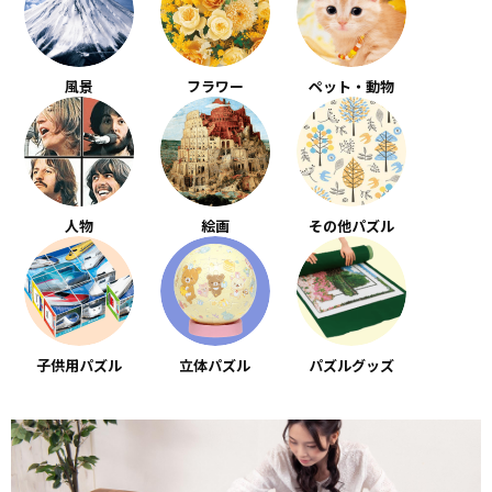
風景
フラワー
ペット・動物
人物
絵画
その他パズル
子供用パズル
立体パズル
パズルグッズ