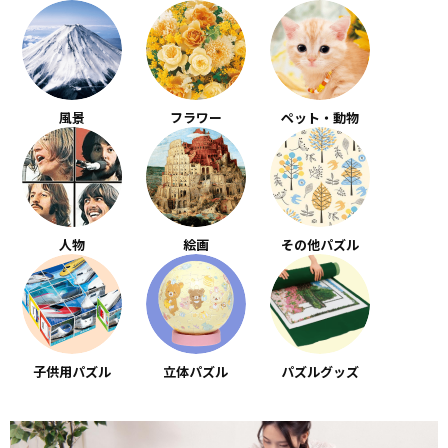
風景
フラワー
ペット・動物
人物
絵画
その他パズル
子供用パズル
立体パズル
パズルグッズ