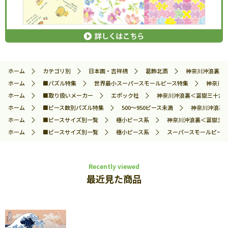
ホーム
カテゴリ別
日本画・吉祥柄
葛飾北斎
神奈川沖浪裏＜冨
ホーム
■パズル特集
世界最小スーパースモールピース特集
神奈川沖
ホーム
■取り扱いメーカー
エポック社
神奈川沖浪裏＜冨嶽三十六景＞ 
ホーム
■ピース数別パズル特集
500～950ピース未満
神奈川沖浪裏＜
ホーム
■ピースサイズ別一覧
極小ピース系
神奈川沖浪裏＜冨嶽三十六
ホーム
■ピースサイズ別一覧
極小ピース系
スーパースモールピース
Recently viewed
最近見た商品