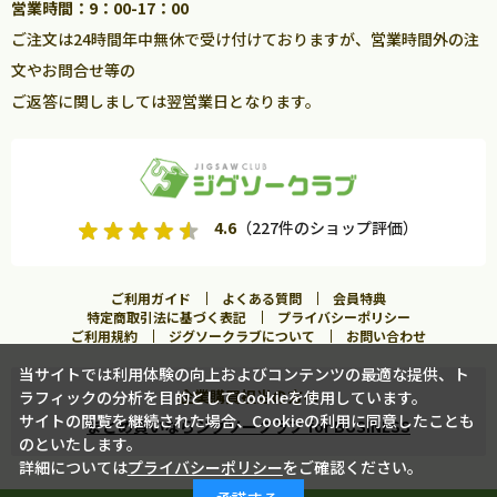
営業時間：9：00-17：00
ご注文は24時間年中無休で受け付けておりますが、営業時間外の注
文やお問合せ等の
ご返答に関しましては翌営業日となります。
4.6
（227件のショップ評価）
ご利用ガイド
よくある質問
会員特典
特定商取引法に基づく表記
プライバシーポリシー
ご利用規約
ジグソークラブについて
お問い合わせ
当サイトでは利用体験の向上およびコンテンツの最適な提供、ト
企業購買担当の方へ
ラフィックの分析を目的としてCookieを使用しています。
カートに入れる
サイトの閲覧を継続された場合、Cookieの利用に同意したことも
まとめ買いならジグソークラブ for BUSINESS
のといたします。
詳細については
プライバシーポリシー
をご確認ください。
この商品に合うフレームを見る