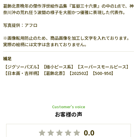
葛飾北斎晩年の傑作浮世絵作品集『冨嶽三十六景』の中の1点で、神
奈川沖の荒れ狂う波間の様子を大胆かつ優雅に表現した代表作。
写真提供：アフロ
※画像転用防止のため、商品画像を加工し文字を入れております。
実際の絵柄には文字は含まれておりません。
補足
【ジグソーパズル】【極小ピース系】【スーパースモールピース】
【日本画・吉祥柄】【葛飾北斎】【202502】【500-950】
Customer’s voice
お客様の声
0.0