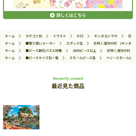
ホーム
カテゴリ別
イラスト
か行
キシダヨシマサ
花咲
ホーム
■取り扱いメーカー
エポック社
花咲く運河の村 (キシダヨシマ
ホーム
■ピース数別パズル特集
2000ピース以上
花咲く運河の村 (キ
ホーム
■ピースサイズ別一覧
スモールピース系
ベリースモールピー
Recently viewed
最近見た商品