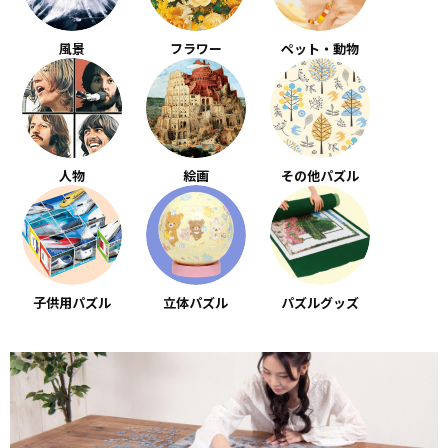
風景
フラワー
ペット・動物
人物
絵画
その他パズル
子供用パズル
立体パズル
パズルグッズ