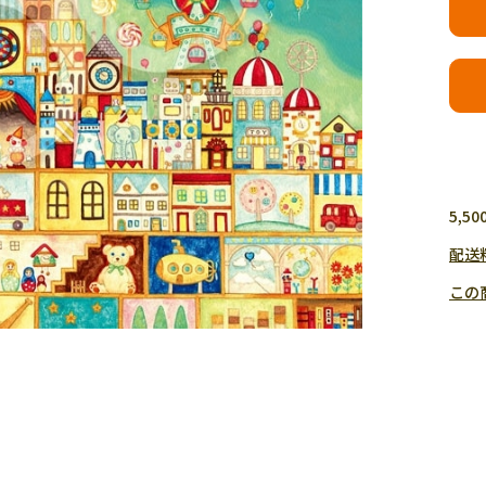
5,
配送
この