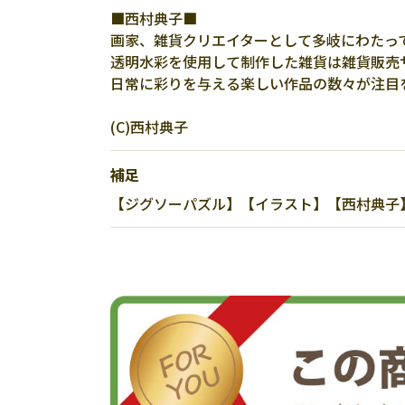
■西村典子■
画家、雑貨クリエイターとして多岐にわたっ
透明水彩を使用して制作した雑貨は雑貨販売
日常に彩りを与える楽しい作品の数々が注目
(C)西村典子
補足
【ジグソーパズル】【イラスト】【西村典子】【50