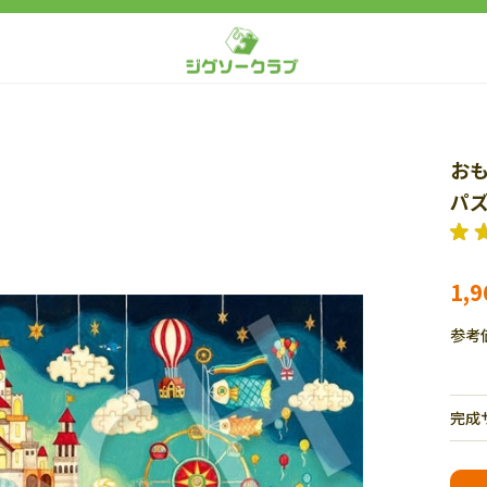
おも
パズ
1,
参考
完成