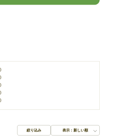
)
)
)
)
)
絞り込み
表示：新しい順