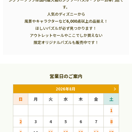
す。
人気のディズニーから
風景やキャラクターなど
6,000点以上
の品揃え！
ほしいパズルが必ず見つかります！
アウトレットセールやここでしか買えない
限定オリジナルパズルも販売中です！
営業日のご案内
2026年8月
日
月
火
水
木
金
土
日
1
2
3
4
5
6
7
8
6