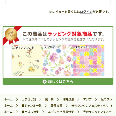
※レビューを書くには
ログイン
が必要です。
ホーム
カテゴリ別
風 景
海外風景
アジア
光のランタン
ホーム
■ジャンル一覧
風景 夜景
光のランタンフェスティバル 500ピ
ホーム
■パズル特集
エポック社 風景特集
光のランタンフェスティバル