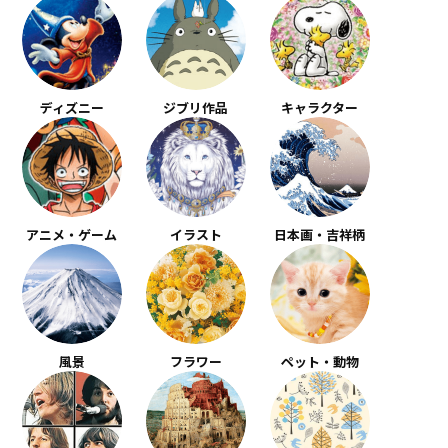
ディズニー
ジブリ作品
キャラクター
アニメ・ゲーム
イラスト
日本画・吉祥柄
風景
フラワー
ペット・動物