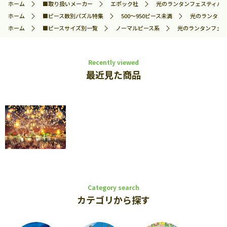
ホーム
■取り扱いメーカー
エポック社
光のランタンフェスティバル 5
ホーム
■ピース数別パズル特集
500～950ピース未満
光のランタンフ
ホーム
■ピースサイズ別一覧
ノーマルピース系
光のランタンフェステ
Recently viewed
最近見た商品
Category search
カテゴリから探す