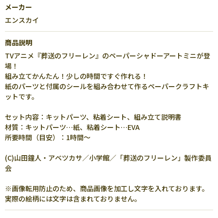
メーカー
エンスカイ
商品説明
TVアニメ『葬送のフリーレン』のペーパーシャドーアートミニが登
場！
組み立てかんたん！少しの時間ですぐ作れる！
紙のパーツと付属のシールを組み合わせて作るペーパークラフトキ
ットです。
セット内容：キットパーツ、粘着シート、組み立て説明書
材質：キットパーツ…紙、粘着シート…EVA
所要時間（目安）：1時間～
(C)山田鐘人・アベツカサ／小学館／「葬送のフリーレン」製作委員
会
※画像転用防止のため、商品画像を加工し文字を入れております。
実際の絵柄には文字は含まれておりません。