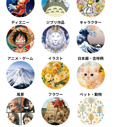
ディズニー
ジブリ作品
キャラクター
アニメ・ゲーム
イラスト
日本画・吉祥柄
風景
フラワー
ペット・動物