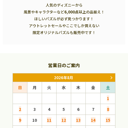
人気のディズニーから
風景やキャラクターなど
6,000点以上
の品揃え！
ほしいパズルが必ず見つかります！
アウトレットセールやここでしか買えない
限定オリジナルパズルも販売中です！
営業日のご案内
2026年8月
日
月
火
水
木
金
土
日
1
2
3
4
5
6
7
8
6
9
10
11
12
13
14
15
13