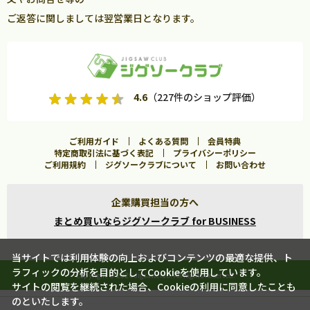
ご返答に関しましては翌営業日となります。
4.6
（227件のショップ評価）
ご利用ガイド
よくある質問
会員特典
特定商取引法に基づく表記
プライバシーポリシー
ご利用規約
ジグソークラブについて
お問い合わせ
企業購買担当の方へ
まとめ買いならジグソークラブ for BUSINESS
当サイトでは利用体験の向上およびコンテンツの最適な提供、ト
ラフィックの分析を目的としてCookieを使用しています。
Copyright ©
2026 Jigsawclub. All Rights Reserved.
サイトの閲覧を継続された場合、Cookieの利用に同意したことも
のといたします。