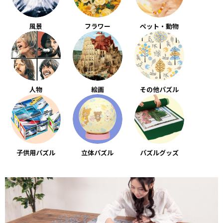
風景
フラワー
ペット・動物
人物
絵画
その他パズル
子供用パズル
立体パズル
パズルグッズ