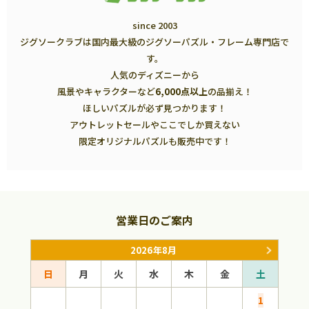
since 2003
ジグソークラブは国内最大級のジグソーパズル・フレーム専門店で
す。
人気のディズニーから
風景やキャラクターなど
6,000点以上
の品揃え！
ほしいパズルが必ず見つかります！
アウトレットセールやここでしか買えない
限定オリジナルパズルも販売中です！
営業日のご案内
2026年8月
日
月
火
水
木
金
土
日
1