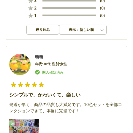
★
3
(0)
★
2
(0)
★
1
(0)
絞り込み
表示：新しい順
鴨鴨
年代:
30代
性別:
女性
シンプルで、かわいくて、楽しい
発送が早く、商品の品質も大満足です。10色セットを全部コ
レクションできて、本当に完璧です！！